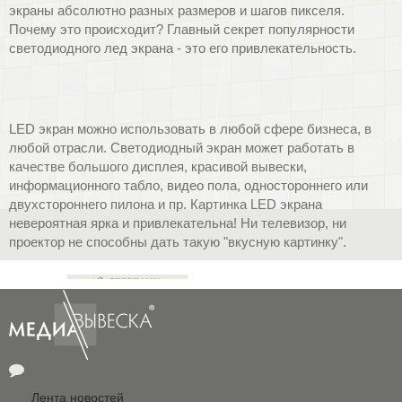
экраны абсолютно разных размеров и шагов пикселя.
Почему это происходит? Главный секрет популярности
светодиодного лед экрана - это его привлекательность.
LED экран на опорах
LED экран на историческое
здание.
LED экран можно использовать в любой сфере бизнеса, в
г. Ялта, Крым.
любой отрасли. Светодиодный экран может работать в
качестве большого дисплея, красивой вывески,
информационного табло, видео пола, одностороннего или
двухстороннего пилона и пр. Картинка LED экрана
невероятная ярка и привлекательна! Ни телевизор, ни
проектор не способны дать такую "вкусную картинку".
Передвижной LED экран
LED экран (35 кв.м) для
госкорпорации "РОСАТОМ" в
г.Курчатов.
Лента новостей