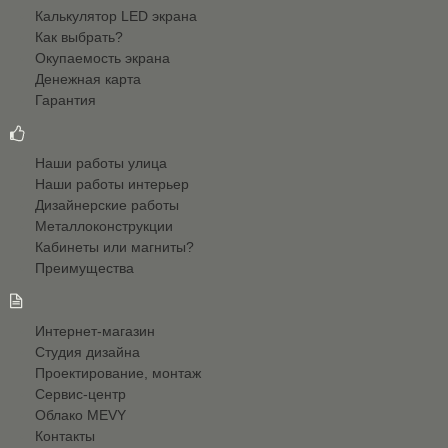
Калькулятор LED экрана
Как выбрать?
Инфо-система для АЗС
Окупаемость экрана
Информирует покупателей о
Денежная карта
ценах на ГСМ, акциях, скидках.
Гарантия
Наши работы улица
Наши работы интерьер
Дизайнерские работы
LED экран - памятник
Металлоконструкции
LED экран, как часть памятника
Кабинеты или магниты?
в честь 70-летия Победы.
Преимущества
Интернет-магазин
Студия дизайна
Проектирование, монтаж
LED строка Трианон
Сервис-центр
LED строка для
Облако MEVY
информирования о репертуаре
Контакты