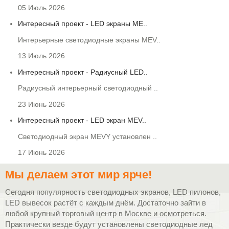
Состоит из 8-ти частей и
05 Июль 2026
подключён к облаку MEVY.
Интересный проект - LED экраны ME..
Интерьерные светодиодные экраны MEV..
13 Июль 2026
Интересный проект - Радиусный LED..
LED экран для посольства США
Радиусный интерьерный светодиодный ..
Установлен в конферен-зале
23 Июнь 2026
посольства США в Москве.
Интересный проект - LED экран MEV..
Светодиодный экран MEVY установлен ..
17 Июнь 2026
Мы делаем этот мир ярче!
LED экран для МИНОБОРОНЫ
РФ
Сегодня популярность светодиодных экранов, LED пилонов,
Установлен на сцене актового
LED вывесок растёт с каждым днём. Достаточно зайти в
зала ЦВКГ МИНОБОРОНЫ РФ.
любой крупный торговый центр в Москве и осмотреться.
Практически везде будут установлены светодиодные лед