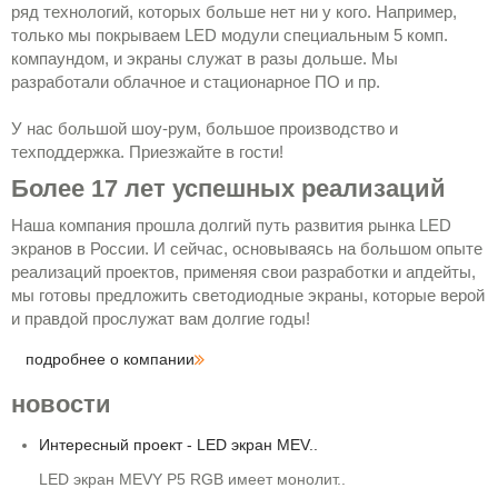
ряд технологий, которых больше нет ни у кого. Например,
только мы покрываем LED модули специальным 5 комп.
компаундом, и экраны служат в разы дольше. Мы
3D экран для РОСТЕХ
разработали облачное и стационарное ПО и пр.
3D куб установлен в главном
павильоне РОСТЕХа.
У нас большой шоу-рум, большое производство и
техподдержка. Приезжайте в гости!
Более 17 лет успешных реализаций
Наша компания прошла долгий путь развития рынка LED
экранов в России. И сейчас, основываясь на большом опыте
Экран для НЛМК СК "Лисья
реализаций проектов, применяя свои разработки и апдейты,
нора"
мы готовы предложить светодиодные экраны, которые верой
Двигающийся LED экран MEVY
и правдой прослужат вам долгие годы!
для стрелкового клуба.
подробнее о компании
новости
Интересный проект - LED экран MEV..
LED экран MEVY P5 RGB имеет монолит..
LED экран для вокзала РЖД