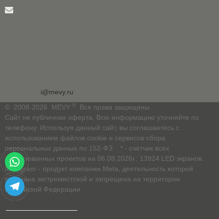
клуба Трианон.
Москва, Волгоградский пр., 45
Телефон:
8 (800) 600-17-81
Сервис:
Полёт ракеты
8 (495) 789 01 19
LED экран выполнен в виде
шлейфа полёта ракеты с
E-mail:
i@mevy.ru
имитацией полёта.
®
© 2008-2026 MEVY
Все права защищены.
Сайт не публичная оферта. Всю информацию уточняйте по
телефону. Используя данный сайт, вы соглашаетесь с
использованием файлов cookie и сервисов сбора
персональных данных по 152-ФЗ. * - счётчик всех
реализованных проектов на 06.08.2026г.: 13924 LED экранов.
Instagram - продукт компании Meta, деятельность которой
признана экстремистской и запрещена на территории
Российской Федерации.