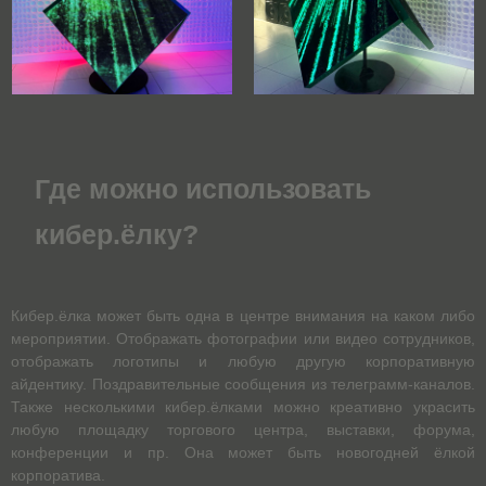
Где можно использовать
кибер.ёлку?
Кибер.ёлка может быть одна в центре внимания на каком либо
мероприятии. Отображать фотографии или видео сотрудников,
отображать логотипы и любую другую корпоративную
айдентику. Поздравительные сообщения из телеграмм-каналов.
Также несколькими кибер.ёлками можно креативно украсить
любую площадку торгового центра, выставки, форума,
конференции и пр. Она может быть новогодней ёлкой
корпоратива.