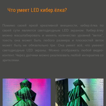
Что умеет LED кибер.ёлка?
Помимо своей яркой креативной внешности, кибер.ёлка по
своей сути является светодиодным LED экраном. Кибер.ёлку
можно масштабировать и менять количество уровней "веток",
тоесть она может быть любого размера и плоскостей веток
может быть не обязательно три. Она умеет всё, что умееют
светодиодные LED экраны. Можно отображать любой видео-
контент. Через датчики можно реализовать любой интерактив со
зрителями.