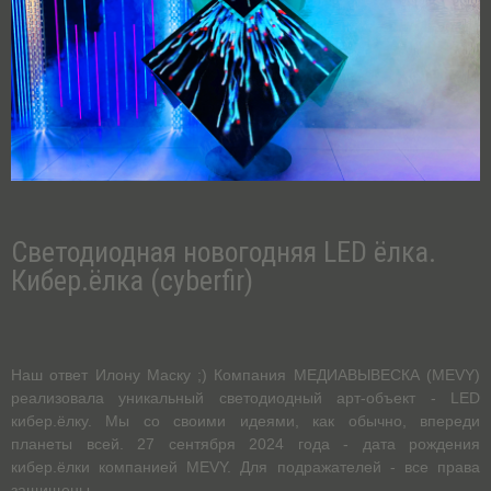
Светодиодная новогодняя LED ёлка.
Кибер.ёлка (cyberfir)
Наш ответ Илону Маску ;) Компания МЕДИАВЫВЕСКА (MEVY)
реализовала уникальный светодиодный арт-объект - LED
кибер.ёлку. Мы со своими идеями, как обычно, впереди
планеты всей. 27 сентября 2024 года - дата рождения
кибер.ёлки компанией MEVY. Для подражателей - все права
защищены.