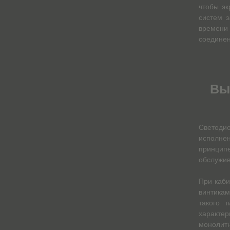
чтобы эк
систем э
времени
соединен
Вы
Светоди
исполнен
принцип
обслужив
При каби
винтикам
такого 
характе
монолитн