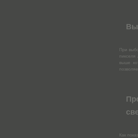
Вы
При выбо
пикселя 
выше ко
позволяе
Пр
св
Как пока