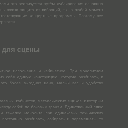
 Нами это реализуется путём дублирования основных
нь важна защита от вибраций, т.к. в любой момент
ответствующие концертные программы. Поэтому все
еряются.
 для сцены
итное исполнение и кабинетное. При монолитном
из себя единую конструкцию, которую разбирать, в
это более выгодная цена, малый вес и удобство
ваемых, кабинетов, металлических ящиков, к которым
между собой по боковым граням. Единственный плюс
е и тяжелее монолита при одинаковых технических
 постоянно разбирать, собирать и перемещать, то