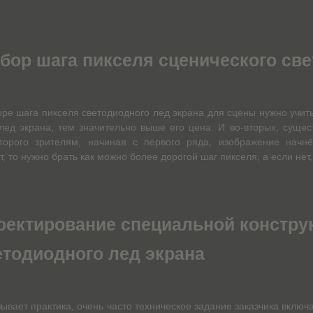
бор шага пикселя сценического све
ре шага пикселя светодиодного лед экрана для сцены нужно учит
лед экрана, тем значительно выше его цена. И во-вторых, сущес
торого зрителям, начиная с первого ряда, изображение начнё
т, то нужно брать как можно более дорогой шаг пикселя, а если нет
оектирование специальной констру
етодиодного лед экрана
зывает практика, очень часто техническое задание заказчика включ