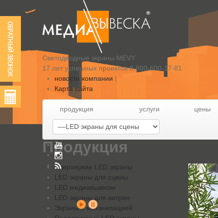
Светодиодные экраны MEVY
17 лет успешных проектов
8-800-600-17-81
новости компании
|
Карта сайта
продукция
услуги
цены
Продукция
Сверхяркие LED экраны
LED экраны для сцены
LED медиавывески
LED экраны для витрин
Экраны с механизацией