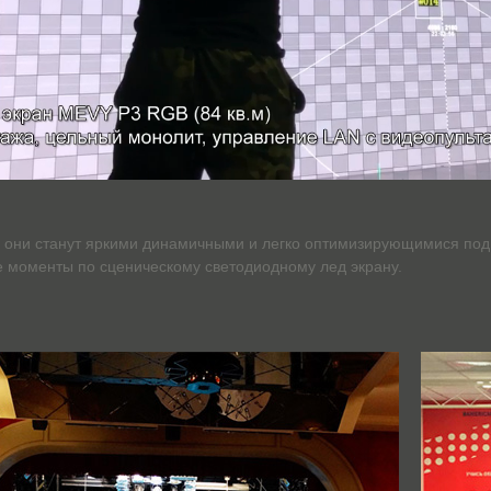
 они станут яркими динамичными и легко оптимизирующимися под
 моменты по сценическому светодиодному лед экрану.