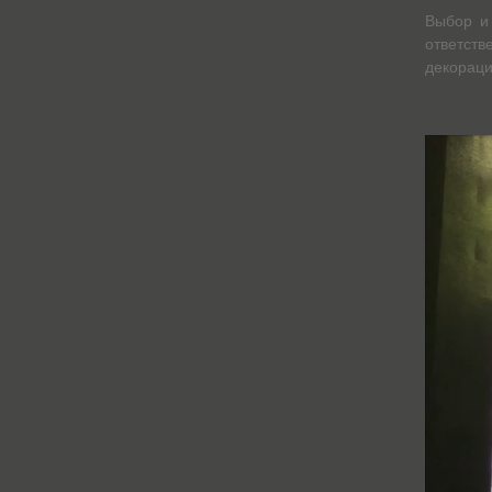
Выбор и 
ответств
декораци