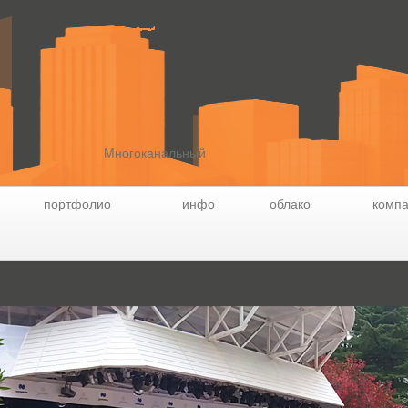
Многоканальный
портфолио
инфо
облако
комп