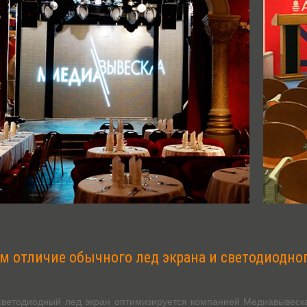
ём отличие обычного лед экрана и светодиодно
ветодиодный лед экран оптимизируется компанией Медиавывеска