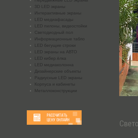
Передвижные LED экраны
3D LED экраны
Интерактивные экраны
LED медиафасады
LED пилоны, видеостойки
Светодиодный пол
Информационные табло
LED бегущие строки
LED экраны на АВТО
LED кибер.ёлка
LED медиаколонна
Дизайнерские объекты
Радиусные LED экраны
Корпуса и кабинеты
Металлоконструкции
Свет