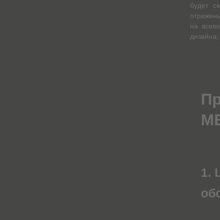
будет с
отражены
на всев
дизайна,
Пр
ME
1.
об