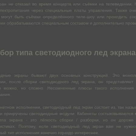
ран не отказал во время концерта или съёмки на телевидении.
лектропитания через специальные платы управления. Также оче
 могут быть съёмки определённого теле-шоу или проходить со
ия обрабатываются специальным составом и дополнительно пров
бор типа светодиодного лед экрана
одные экраны бывают двух основных конструкций. Это монол
ии, после сборки светодиодного лед экрана, он представляет 
е можно, но сложно. Несомненные плюсы такого исполнения 
ания.
нетном исполнении, светодиодный лед экран состоит из, так назы
и прикручены светодиодные модули. Кабинеты состыковываются 
типа экрана - это лёгкость сборки / разборки, но он дорож
ристиках. Поэтому, если светодиодный лед экран вам не нужно
ый тип исполнения конечно гораздо интереснее.