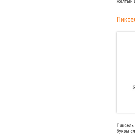
желтый и
Пиксел
Пиксель 
буквы сл