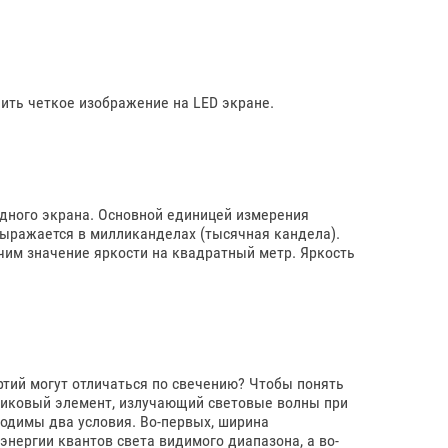
чить четкое изображение на LED экране.
одного экрана. Основной единицей измерения
выражается в милликанделах (тысячная кандела).
чим значение яркости на квадратный метр. Яркость
тий могут отличаться по свечению? Чтобы понять
дниковый элемент, излучающий световые волны при
ходимы два условия. Во-первых, ширина
нергии квантов света видимого диапазона, а во-