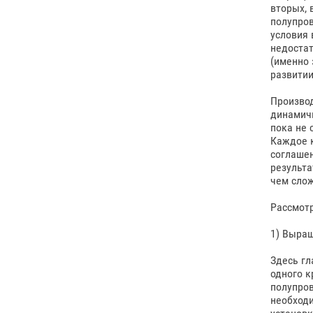
вторых, 
полупров
условия 
недостат
(именно 
развитии
Производ
динамич
пока не 
Каждое к
соглашен
результа
чем слож
Рассмот
1) Выра
Здесь гл
одного к
полупров
необходи