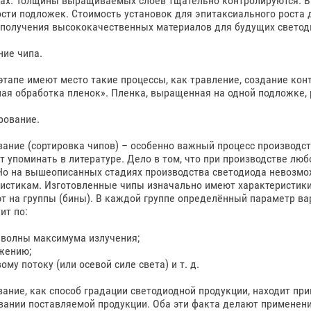
ах. Толщины выращиваемых слоев тщательно контролируются. В
сти подложек. Стоимость установок для эпитаксиального роста 
получения высококачественных материалов для будущих светоди
ние чипа.
этапе имеют место такие процессы, как травление, создание конт
ая обработка пленок». Пленка, выращенная на одной подложке, 
рование.
ание (сортировка чипов) – особенно важный процесс производст
 упоминать в литературе. Дело в том, что при производстве лю
Но на вышеописанных стадиях производства светодиода невозмо
истикам. Изготовленные чипы изначально имеют характеристик
т на группы (бины). В каждой группе определённый параметр ва
ит по:
 волны максимума излучения;
жению;
ому потоку (или осевой силе света) и т. д.
ание, как способ градации светодиодной продукции, находит при
ании поставляемой продукции. Оба эти факта делают применени