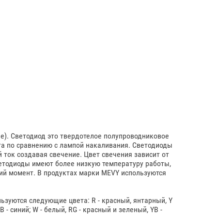
ode). Светодиод это твердотелое полупроводниковое
та по сравнению с лампой накаливания. Светодиоды
 ток создавая свечение. Цвет свечения зависит от
ветодиоды имеют более низкую температуру работы,
щий момент. В продуктах марки MEVY используются
ьзуются следующие цвета: R - красный, янтарный, Y
 - синий; W - белый, RG - красный и зеленый, YB -