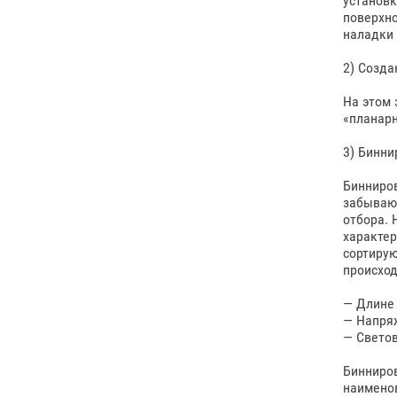
установк
поверхно
наладки 
2) Созда
На этом 
«планарн
3) Бинни
Бинниров
забывают
отбора. 
характер
сортирую
происход
— Длине
— Напря
— Светов
Бинниров
наименов