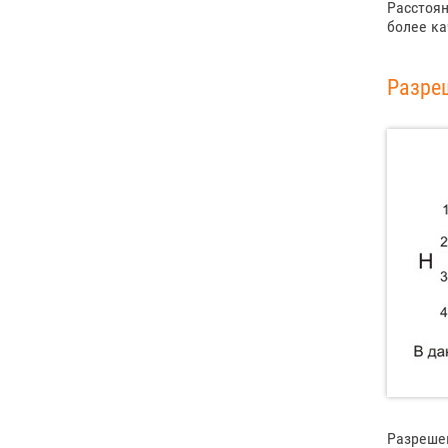
Расстоян
более ка
Разре
Разрешен