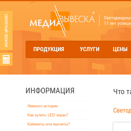
Светодиодны
17 лет успеш
ПРОДУКЦИЯ
УСЛУГИ
ЦЕНЫ
ИНФОРМАЦИЯ
Что т
Немного истории
Свето
Как купить LED экран?
Кабинеты или магниты?