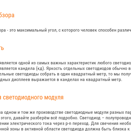
бзора
ора - это максимальный угол, с которого человек способен разли
ть
является одной из самых важных характеристик любого светоди
является кандела (кд). Яркость отдельных светодиодов обычно 
ельные светодиоды собрать в один квадратный метр, то мы полу
дных дисплеев выражается в канделах на квадратный метр.
я светодиодного модуля
а одном и том же производстве светодиодные модули разных пар
этого, давайте разберём всё подробно. Светодиод – полупрово
нии электрического тока через p-n переход. Для свечения необ
ной зоны в активной области светодиода должна быть близка к э