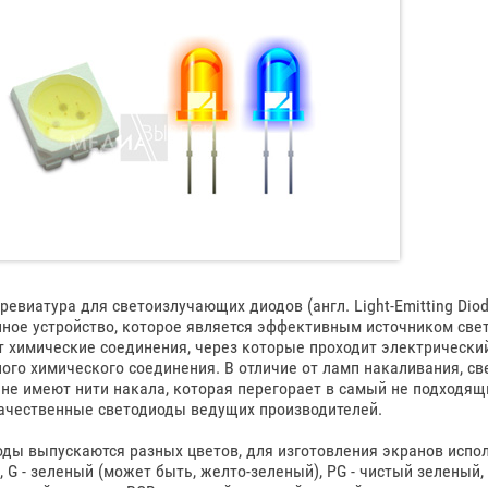
бревиатура для светоизлучающих диодов (англ. Light-Emitting Di
ное устройство, которое является эффективным источником све
 химические соединения, через которые проходит электрический
ого химического соединения. В отличие от ламп накаливания, с
 не имеют нити накала, которая перегорает в самый не подходя
ачественные светодиоды ведущих производителей.
ды выпускаются разных цветов, для изготовления экранов испол
, G - зеленый (может быть, желто-зеленый), PG - чистый зеленый, B