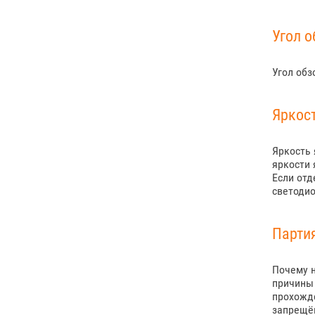
Угол о
Угол обз
Яркос
Яркость 
яркости 
Если отд
светодио
Парти
Почему н
причины 
прохожде
запрещён