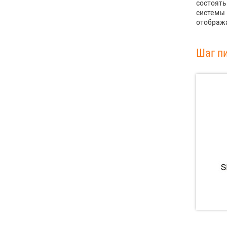
состоять
системы 
отобража
Шаг п