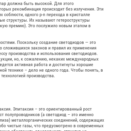
пар должна быть высокой. Для этого
торых рекомбинация происходит без излучения. Эти
их соблюсти, одного р-n перехода в кристалле
ые структуры. Их называют гетероструктуры
скую премию). Это послужило новым этапом в
остями. Поскольку создание светодиодов — это
о сложившихся законов и правил их применения
ессу производства и использования светодиодов.
дукции, но, к сожалению, некаких международных
ведется активная работа и достигнуты хорошие
ой технике – дело не одного года. Чтобы понять, в
 технологией производства.
аксия. Эпитаксия – это ориентированный рост
ст полупроводников (а светодиод – это именно
лиза) металлорганических соединений, содержащих
бо чистые газы, что предусмотрено в современных