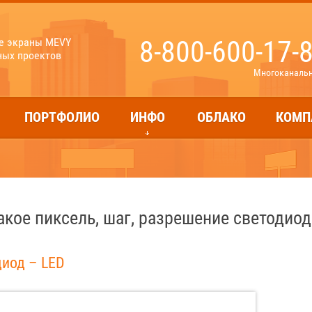
8-800-600-17-
е экраны MEVY
ных проектов
Многоканаль
ПОРТФОЛИО
ИНФО
ОБЛАКО
КОМП
акое пиксель, шаг, разрешение светодио
диод – LED