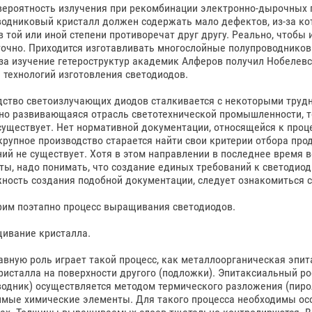
вероятность излучения при рекомбинации электронно-дырочных 
одниковый кристалл должен содержать мало дефектов, из-за ко
в той или иной степени противоречат друг другу. Реально, чтобы 
очно. Приходится изготавливать многослойные полупроводников
за изучение гетероструктур академик Алферов получил Нобелев
 технологий изготовления светодиодов.
ство светоизлучающих диодов сталкивается с некоторыми трудн
но развивающаяся отрасль светотехнической промышленности, т
существует. Нет нормативной документации, относящейся к проц
рупное производство старается найти свои критерии отбора про
ий не существует. Хотя в этом направлении в последнее время 
ты, надо понимать, что создание единых требований к светодиодн
ность создания подобной документации, следует ознакомиться с
рим поэтапно процесс выращивания светодиодов.
щивание кристалла.
авную роль играет такой процесс, как металлоорганическая эпит
ристалла на поверхности другого (подложки). Эпитаксиальный ро
одник) осуществляется методом термического разложения (пиро
мые химические элементы. Для такого процесса необходимы осо