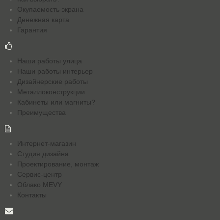
Окупаемость экрана
Денежная карта
Гарантия
Наши работы улица
Наши работы интерьер
Дизайнерские работы
Металлоконструкции
Кабинеты или магниты?
Преимущества
Интернет-магазин
Студия дизайна
Проектирование, монтаж
Сервис-центр
Облако MEVY
Контакты