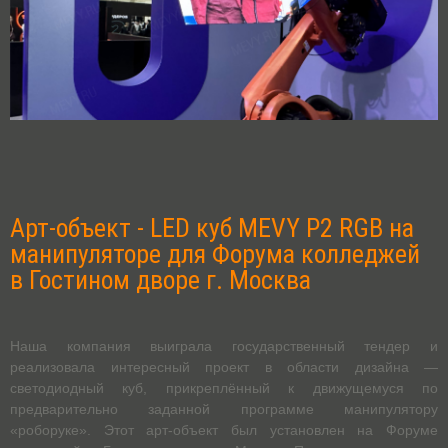
Арт-объект - LED куб MEVY P2 RGB на
манипуляторе для Форума колледжей
в Гостином дворе г. Москва
Наша компания выиграла государственный тендер и
реализовала интересный проект в области дизайна —
светодиодный куб, прикреплённый к движущемуся по
предварительно заданной программе манипулятору
«роборуке». Этот арт-объект был установлен на Форуме