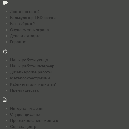
Лента новостей
Калькулятор LED экрана
Как выбрать?
Окупаемость экрана
Денежная карта
Гарантия
Наши работы улица
Наши работы интерьер
Дизайнерские работы
Металлоконструкции
Кабинеты или магниты?
Преимущества
Интернет-магазин
Студия дизайна
Проектирование, монтаж
Сервис-центр