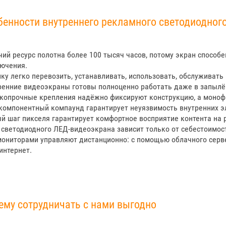
бенности внутреннего рекламного светодиодног
чий ресурс полотна более 100 тысяч часов, потому экран способе
ючения.
ику легко перевозить, устанавливать, использовать, обслуживать
ренние видеоэкраны готовы полноценно работать даже в запыл
копрочные крепления надёжно фиксируют конструкцию, а моно
компонентный компаунд гарантирует неуязвимость внутренних э
й шаг пикселя гарантирует комфортное восприятие контента на р
 светодиодного ЛЕД-видеоэкрана зависит только от себестоимос
мониторами управляют дистанционно: с помощью облачного сервер
интернет.
ему сотрудничать с нами выгодно