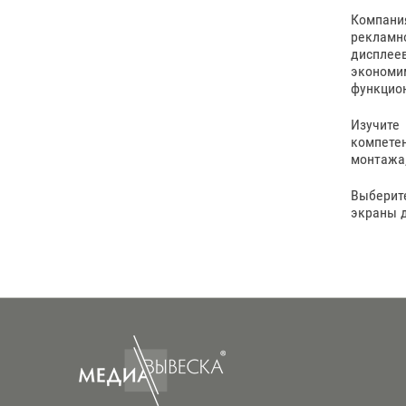
Компани
рекламн
дисплее
экономим
функцион
Изучите
компете
монтажа,
Выберит
экраны д