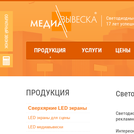
Светодиодны
17 лет успеш
ПРОДУКЦИЯ
УСЛУГИ
ЦЕНЫ
ПРОДУКЦИЯ
Свет
Сверхяркие LED экраны
Светоди
LED экраны для сцены
рекламно
LED медиавывески
Интерес