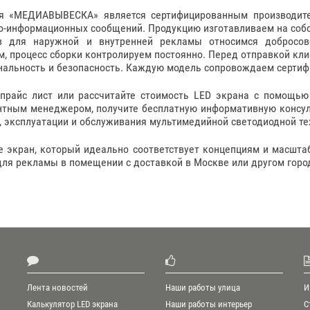
я «МЕДИАВЫВЕСКА» является сертифицированным производите
о-информационных сообщений. Продукцию изготавливаем на собс
в для наружной и внутренней рекламы относимся добросов
, процесс сборки контролируем постоянно. Перед отправкой клие
альность и безопасность. Каждую модель сопровождаем сертифи
 прайс лист или рассчитайте стоимость LED экрана с помощью 
нтным менеджером, получите бесплатную информативную консул
 эксплуатации и обслуживания мультимедийной светодиодной те
е экран, который идеально соответствует концепциям и масшта
ля рекламы в помещении с доставкой в Москве или другом город
Лента новостей
И
Наши работы улица
Калькулятор LED экрана
С
Наши работы интерьер