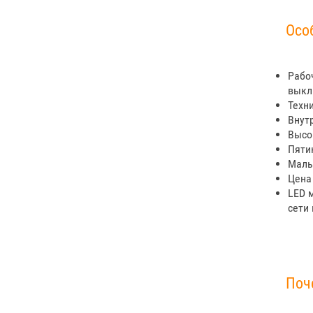
Осо
Рабо
выкл
Техн
Внут
Высо
Пяти
Малы
Цена
LED 
сети 
Поч