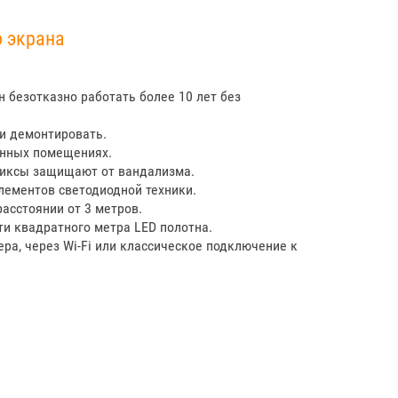
о экрана
н безотказно работать более 10 лет без
 и демонтировать.
ённых помещениях.
фиксы защищают от вандализма.
лементов светодиодной техники.
асстоянии от 3 метров.
ти квадратного метра LED полотна.
а, через Wi-Fi или классическое подключение к