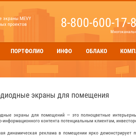
8-800-600-17-
е экраны MEVY
ных проектов
Многоканаль
ПОРТФОЛИО
ИНФО
ОБЛАКО
КОМП
одиодные экраны для помещения
одные экраны для помещений — это полноцветные интерьерны
-информационного контента потенциальным клиентам, инвестор
ная динамическая реклама в помещении ярко демонстрирует п