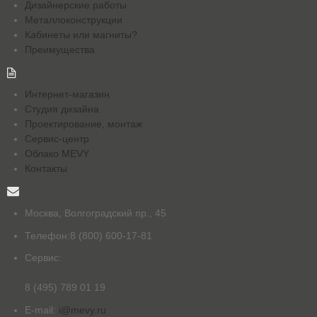
Дизайнерские работы
Металлоконструкции
Кабинеты или магниты?
Преимущества
Интернет-магазин
Студия дизайна
Проектирование, монтаж
Сервис-центр
Облако MEVY
Контакты
Москва, Волгоградский пр., 45
Телефон:
8 (800) 600-17-81
Сервис:
8 (495) 789 01 19
E-mail:
i@mevy.ru