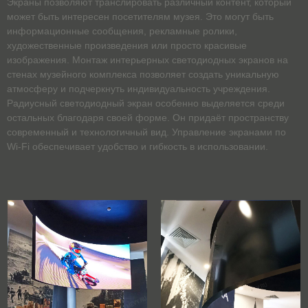
Экраны позволяют транслировать различный контент, который
может быть интересен посетителям музея. Это могут быть
информационные сообщения, рекламные ролики,
художественные произведения или просто красивые
изображения. Монтаж интерьерных светодиодных экранов на
стенах музейного комплекса позволяет создать уникальную
атмосферу и подчеркнуть индивидуальность учреждения.
Радиусный светодиодный экран особенно выделяется среди
остальных благодаря своей форме. Он придаёт пространству
современный и технологичный вид. Управление экранами по
Wi-Fi обеспечивает удобство и гибкость в использовании.