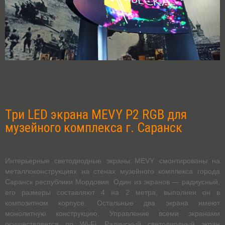
Три LED экрана MEVY P2 RGB для
музейного комплекса г. Саранск
Интерьерные светодиодные экраны MEVY смонтированы на
металлоконструкциях на стенах музейного комплекса города
Саранск республики Мордовия. Один из экранов — радиусный,
его размеры составляют 4 на 2 метра, выполнен он в
композитном корпусе. Остальные два экрана имеют
монолитную конструкцию. Управление всеми экранами
осуществляется по Wi-Fi. Радиусный светодиодный экран